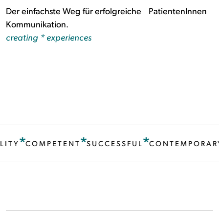
Der einfachste Weg für erfolgreiche PatientenInnen
Kommunikation.
creating * experiences
ITY
COMPETENT
SUCCESSFUL
CONTEMPORARY