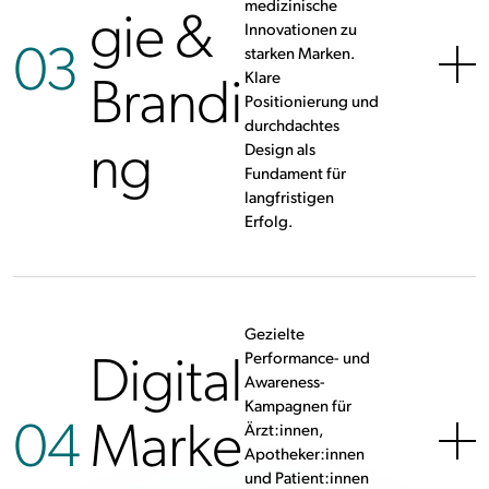
gie &
medizinische
Innovationen zu
03
starken Marken.
Brandi
Klare
Positionierung und
durchdachtes
ng
Design als
Fundament für
langfristigen
Erfolg.
Gezielte
Digital
Performance- und
Awareness-
Kampagnen für
04
Marke
Ärzt:innen,
Apotheker:innen
und Patient:innen