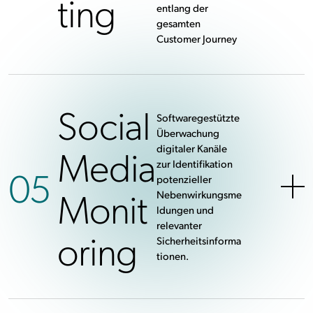
ting
entlang der
gesamten
Customer Journey
Social
Softwaregestützte
Überwachung
Media
digitaler Kanäle
zur Identifikation
05
potenzieller
Monit
Nebenwirkungsme
ldungen und
relevanter
oring
Sicherheitsinforma
tionen.