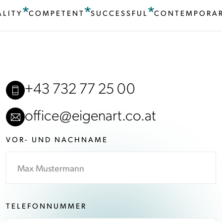
LITY
COMPETENT
SUCCESSFUL
CONTEMPORAR
+43 732 77 25 00
office@eigenart.co.at
VOR- UND NACHNAME
TELEFONNUMMER